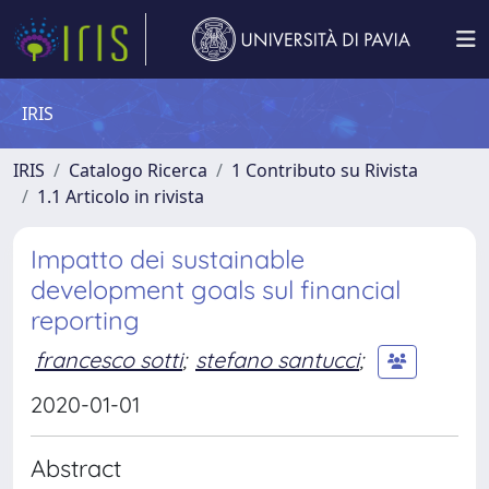
IRIS
IRIS
Catalogo Ricerca
1 Contributo su Rivista
1.1 Articolo in rivista
Impatto dei sustainable
development goals sul financial
reporting
francesco sotti
;
stefano santucci
;
2020-01-01
Abstract