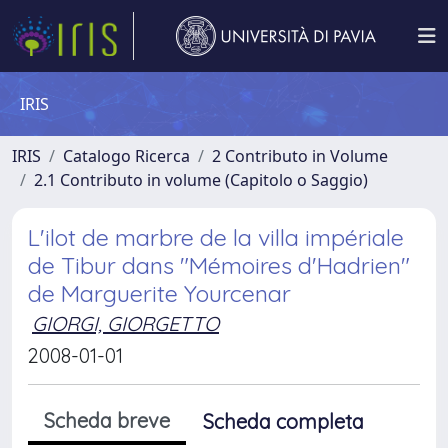
IRIS
IRIS
Catalogo Ricerca
2 Contributo in Volume
2.1 Contributo in volume (Capitolo o Saggio)
L'ilot de marbre de la villa impériale
de Tibur dans "Mémoires d'Hadrien"
de Marguerite Yourcenar
GIORGI, GIORGETTO
2008-01-01
Scheda breve
Scheda completa