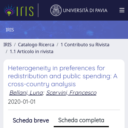
IRIS
IRIS
Catalogo Ricerca
1 Contributo su Rivista
1.1 Articolo in rivista
Heterogeneity in preferences for
redistribution and public spending: A
cross-country analysis
Bellani, Luna
;
Scervini, Francesco
2020-01-01
Scheda completa
Scheda breve