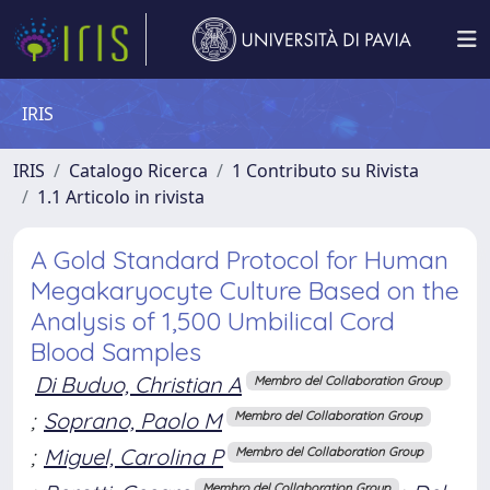
IRIS
IRIS
Catalogo Ricerca
1 Contributo su Rivista
1.1 Articolo in rivista
A Gold Standard Protocol for Human
Megakaryocyte Culture Based on the
Analysis of 1,500 Umbilical Cord
Blood Samples
Di Buduo, Christian A
Membro del Collaboration Group
;
Soprano, Paolo M
Membro del Collaboration Group
;
Miguel, Carolina P
Membro del Collaboration Group
Membro del Collaboration Group