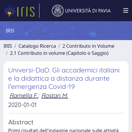
IRIS
IRIS
Catalogo Ricerca
2 Contributo in Volume
2.1 Contributo in volume (Capitolo o Saggio)
Universi-DaD. Gli accademici italiani
e la didattica a distanza durante
l’emergenza Covid-19
Ramella F.
;
Rostan M.
2020-01-01
Abstract
Primi risultati dell'indagine nazionale sulle attività