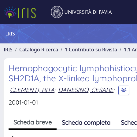
IRIS
IRIS
Catalogo Ricerca
1 Contributo su Rivista
1.1 Ar
Hemophagocytic lymphohistiocyt
SH2D1A, the X-linked lymphoprol
CLEMENTI, RITA
;
DANESINO, CESARE
;
2001-01-01
Scheda breve
Scheda completa
Sched