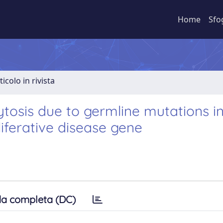
Home
Sfo
ticolo in rivista
osis due to germline mutations i
iferative disease gene
a completa (DC)