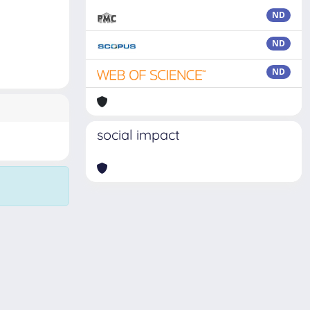
ND
ND
ND
social impact