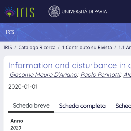
IRIS
IRIS
Catalogo Ricerca
1 Contributo su Rivista
1.1 Ar
Information and disturbance in o
Giacomo Mauro D'Ariano
;
Paolo Perinotti
;
Al
2020-01-01
Scheda breve
Scheda completa
Sched
Anno
2020