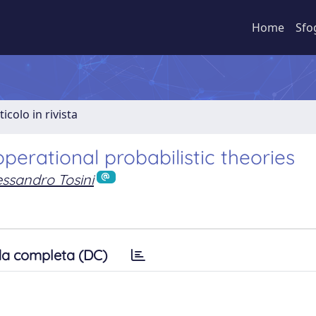
Home
Sfo
ticolo in rivista
perational probabilistic theories
essandro Tosini
a completa (DC)