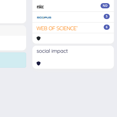
ND
5
6
social impact