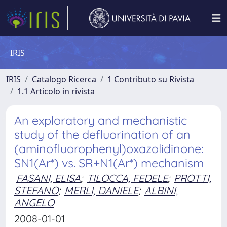
IRIS
IRIS
Catalogo Ricerca
1 Contributo su Rivista
1.1 Articolo in rivista
An exploratory and mechanistic
study of the defluorination of an
(aminofluorophenyl)oxazolidinone:
SN1(Ar*) vs. SR+N1(Ar*) mechanism
FASANI, ELISA
;
TILOCCA, FEDELE
;
PROTTI,
STEFANO
;
MERLI, DANIELE
;
ALBINI,
ANGELO
2008-01-01