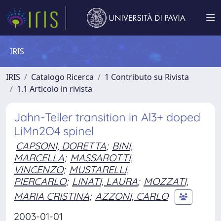
IRIS
IRIS
Catalogo Ricerca
1 Contributo su Rivista
1.1 Articolo in rivista
Jahn-Teller transition in Al3+ doped
LiMn2O4 spinel
CAPSONI, DORETTA
;
BINI,
MARCELLA
;
MASSAROTTI,
VINCENZO
;
MUSTARELLI,
PIERCARLO
;
LINATI, LAURA
;
MOZZATI,
MARIA CRISTINA
;
AZZONI, CARLO
2003-01-01