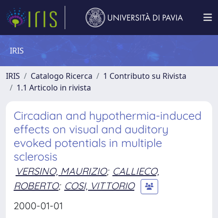
IRIS
IRIS
Catalogo Ricerca
1 Contributo su Rivista
1.1 Articolo in rivista
Circadian and hypothermia-induced
effects on visual and auditory
evoked potentials in multiple
sclerosis
VERSINO, MAURIZIO
;
CALLIECO,
ROBERTO
;
COSI, VITTORIO
2000-01-01