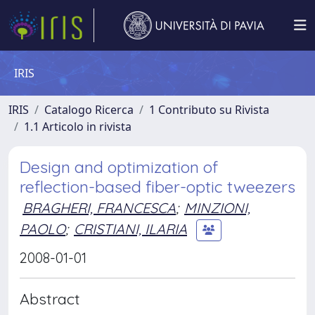
IRIS
IRIS
Catalogo Ricerca
1 Contributo su Rivista
1.1 Articolo in rivista
Design and optimization of
reflection-based fiber-optic tweezers
BRAGHERI, FRANCESCA
;
MINZIONI,
PAOLO
;
CRISTIANI, ILARIA
2008-01-01
Abstract