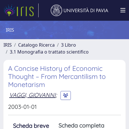
IRIS
IRIS
Catalogo Ricerca
3 Libro
3.1 Monografia o trattato scientifico
A Concise History of Economic
Thought – From Mercantilism to
Monetarism
VAGGI, GIOVANNI
;
2003-01-01
Scheda completa
Scheda breve