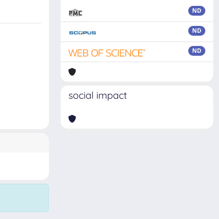
ND
ND
ND
social impact