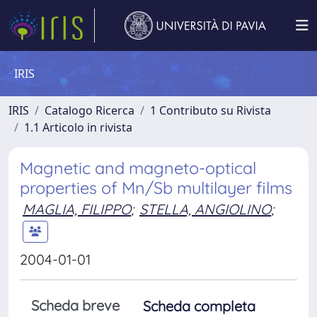
IRIS
IRIS
Catalogo Ricerca
1 Contributo su Rivista
1.1 Articolo in rivista
Magnetic and magneto-optical
properties of Mn/Sb multilayer films
MAGLIA, FILIPPO
;
STELLA, ANGIOLINO
;
2004-01-01
Scheda breve
Scheda completa