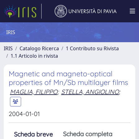
IRIS
IRIS
Catalogo Ricerca
1 Contributo su Rivista
1.1 Articolo in rivista
Magnetic and magneto-optical
properties of Mn/Sb multilayer films
MAGLIA, FILIPPO
;
STELLA, ANGIOLINO
;
2004-01-01
Scheda completa
Scheda breve