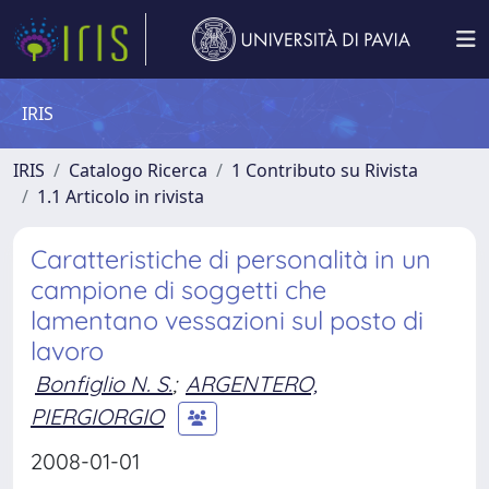
IRIS
IRIS
Catalogo Ricerca
1 Contributo su Rivista
1.1 Articolo in rivista
Caratteristiche di personalità in un
campione di soggetti che
lamentano vessazioni sul posto di
lavoro
Bonfiglio N. S.
;
ARGENTERO,
PIERGIORGIO
2008-01-01