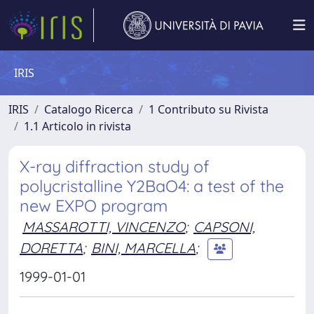
IRIS
IRIS
Catalogo Ricerca
1 Contributo su Rivista
1.1 Articolo in rivista
X-ray diffraction study of
polycristalline Y2BaO4: a test of the
new EXPO program
MASSAROTTI, VINCENZO
;
CAPSONI,
DORETTA
;
BINI, MARCELLA
;
1999-01-01