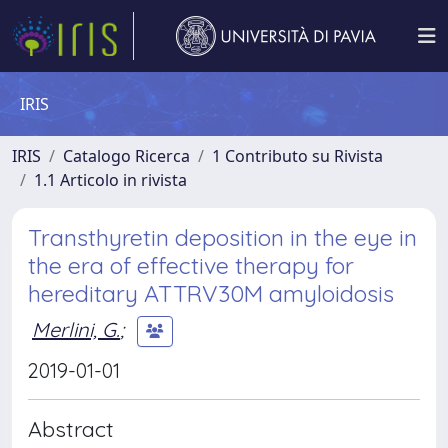
IRIS
IRIS
Catalogo Ricerca
1 Contributo su Rivista
1.1 Articolo in rivista
Transthyretin deposition in the eye in
the era of effective therapy for
hereditary ATTRV30M amyloidosis
Merlini, G.
;
2019-01-01
Abstract