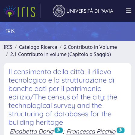
IRIS
IRIS
Catalogo Ricerca
2 Contributo in Volume
2.1 Contributo in volume (Capitolo o Saggio)
Il censimento della città: il rilievo
tecnologico e la strutturazione di
banche dati per il patrimonio
edilizio/The census of the city: the
technological survey and the
structuring of databases for the
building heritage
Elisabetta Doria
;
Francesca Picchio