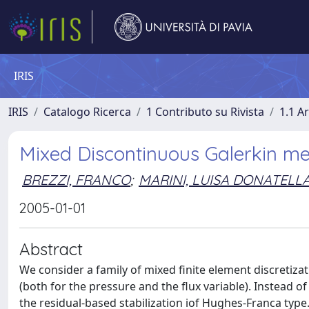
IRIS
IRIS
Catalogo Ricerca
1 Contributo su Rivista
1.1 Ar
Mixed Discontinuous Galerkin me
BREZZI, FRANCO
;
MARINI, LUISA DONATELL
2005-01-01
Abstract
We consider a family of mixed finite element discretiza
(both for the pressure and the flux variable). Instead o
the residual-based stabilization iof Hughes-Franca typ