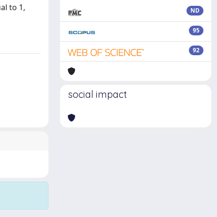
l to 1,
ND
95
92
social impact