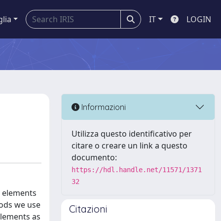
glia
IT
LOGIN
Informazioni
Utilizza questo identificativo per
citare o creare un link a questo
documento:
https://hdl.handle.net/11571/1371
32
s elements
thods we use
Citazioni
elements as