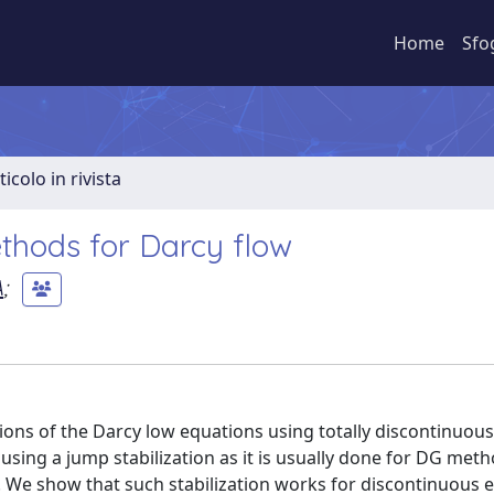
Home
Sfo
ticolo in rivista
thods for Darcy flow
A
;
tions of the Darcy low equations using totally discontinuou
f using a jump stabilization as it is usually done for DG me
e. We show that such stabilization works for discontinuous 