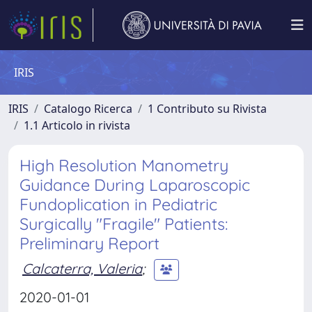
IRIS
IRIS
Catalogo Ricerca
1 Contributo su Rivista
1.1 Articolo in rivista
High Resolution Manometry
Guidance During Laparoscopic
Fundoplication in Pediatric
Surgically "Fragile" Patients:
Preliminary Report
Calcaterra, Valeria
;
2020-01-01