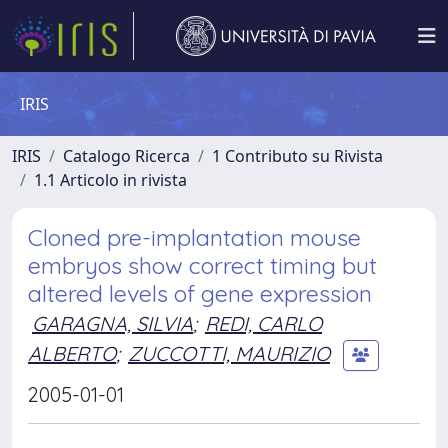
IRIS
IRIS
Catalogo Ricerca
1 Contributo su Rivista
1.1 Articolo in rivista
Cloned pre-implantation mouse
embryos show correct timing but
altered levels of gene expression
GARAGNA, SILVIA
;
REDI, CARLO
ALBERTO
;
ZUCCOTTI, MAURIZIO
2005-01-01