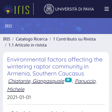
IRIS
IRIS
Catalogo Ricerca
1 Contributo su Rivista
1.1 Articolo in rivista
Environmental factors affecting the
wintering raptor community in
Armenia, Southern Caucasus
Chiatante, Gianpasquale
;
Panuccio,
Michele
2021-01-01