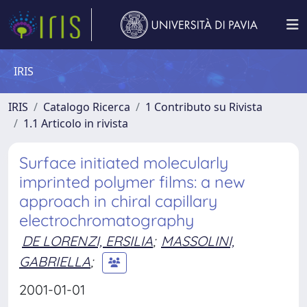
IRIS
IRIS
Catalogo Ricerca
1 Contributo su Rivista
1.1 Articolo in rivista
Surface initiated molecularly
imprinted polymer films: a new
approach in chiral capillary
electrochromatography
DE LORENZI, ERSILIA
;
MASSOLINI,
GABRIELLA
;
2001-01-01