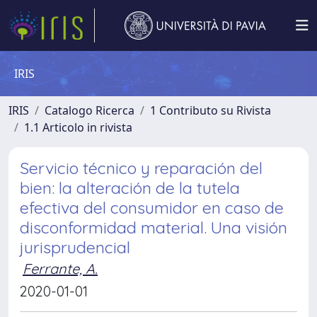
IRIS
IRIS
Catalogo Ricerca
1 Contributo su Rivista
1.1 Articolo in rivista
Servicio técnico y reparación del
bien: la alteración de la tutela
efectiva del consumidor en caso de
disconformidad material. Una visión
jurisprudencial
Ferrante, A.
2020-01-01