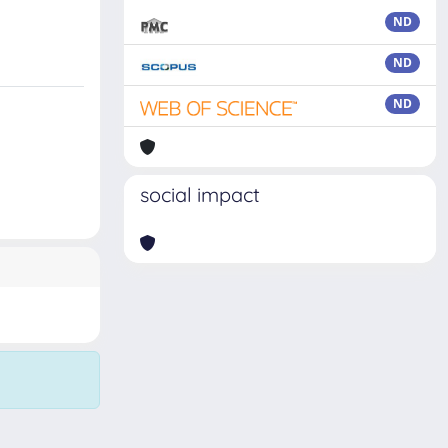
ND
ND
ND
social impact