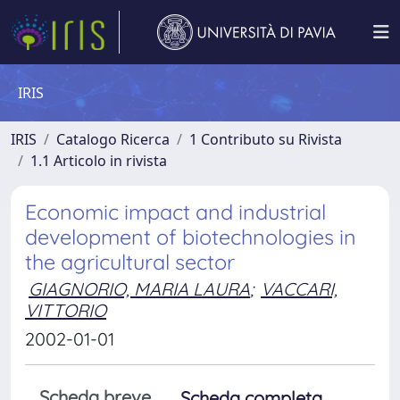
IRIS
IRIS
Catalogo Ricerca
1 Contributo su Rivista
1.1 Articolo in rivista
Economic impact and industrial
development of biotechnologies in
the agricultural sector
GIAGNORIO, MARIA LAURA
;
VACCARI,
VITTORIO
2002-01-01
Scheda breve
Scheda completa