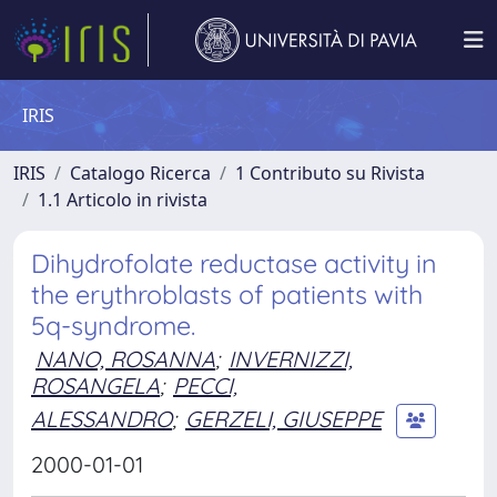
IRIS
IRIS
Catalogo Ricerca
1 Contributo su Rivista
1.1 Articolo in rivista
Dihydrofolate reductase activity in
the erythroblasts of patients with
5q-syndrome.
NANO, ROSANNA
;
INVERNIZZI,
ROSANGELA
;
PECCI,
ALESSANDRO
;
GERZELI, GIUSEPPE
2000-01-01