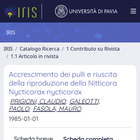
IRIS
IRIS
Catalogo Ricerca
1 Contributo su Rivista
1.1 Articolo in rivista
Accrescimento dei pulli e riuscita
della riproduzione della Nitticora
Nycticorax nycticorax
PRIGIONI, CLAUDIO
;
GALEOTTI,
PAOLO
;
FASOLA, MAURO
1985-01-01
Scheda breve
Scheda completa