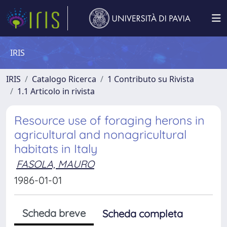
IRIS
IRIS
Catalogo Ricerca
1 Contributo su Rivista
1.1 Articolo in rivista
Resource use of foraging herons in
agricultural and nonagricultural
habitats in Italy
FASOLA, MAURO
1986-01-01
Scheda breve
Scheda completa