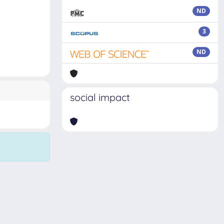
ND
3
ND
social impact