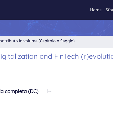
Home
Sfo
ontributo in volume (Capitolo o Saggio)
igitalization and FinTech (r)evoluti
a completa (DC)