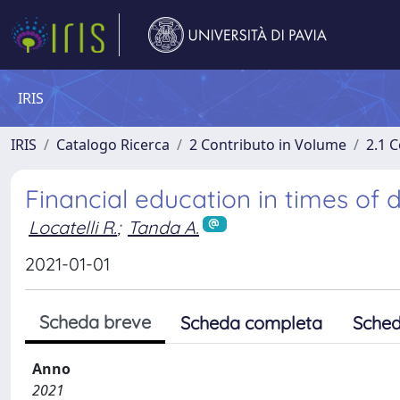
IRIS
IRIS
Catalogo Ricerca
2 Contributo in Volume
2.1 C
Financial education in times of d
Locatelli R.
;
Tanda A.
2021-01-01
Scheda breve
Scheda completa
Sched
Anno
2021