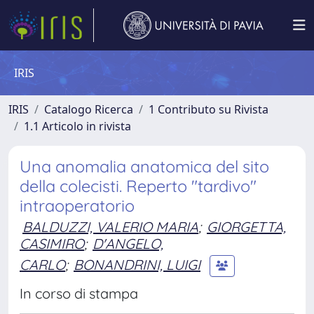
IRIS
IRIS
Catalogo Ricerca
1 Contributo su Rivista
1.1 Articolo in rivista
Una anomalia anatomica del sito
della colecisti. Reperto "tardivo"
intraoperatorio
BALDUZZI, VALERIO MARIA
;
GIORGETTA,
CASIMIRO
;
D'ANGELO,
CARLO
;
BONANDRINI, LUIGI
In corso di stampa