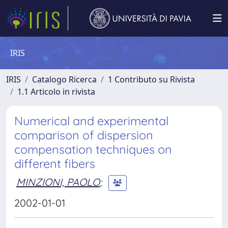
IRIS
IRIS
Catalogo Ricerca
1 Contributo su Rivista
1.1 Articolo in rivista
Numerical and experimental
comparison of dispersion
compensation techniques on
different fibers
MINZIONI, PAOLO
;
2002-01-01