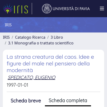
IRIS
IRIS
Catalogo Ricerca
3 Libro
3.1 Monografia o trattato scientifico
La strana creatura del caos. Idee e
figure del male nel pensiero della
modernità
SPEDICATO, EUGENIO
1997-01-01
Scheda completa
Scheda breve