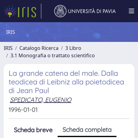
IRIS
IRIS
Catalogo Ricerca
3 Libro
3.1 Monografia o trattato scientifico
La grande catena del male. Dalla
teodicea di Leibniz alla poietodicea
di Jean Paul
SPEDICATO, EUGENIO
1996-01-01
Scheda completa
Scheda breve