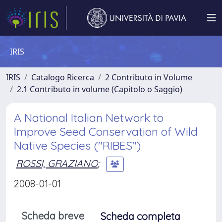
IRIS
IRIS
Catalogo Ricerca
2 Contributo in Volume
2.1 Contributo in volume (Capitolo o Saggio)
A National Italian Network to
Improve Seed Conservation of Wild
Native Species ("RIBES")
ROSSI, GRAZIANO
;
2008-01-01
Scheda breve
Scheda completa