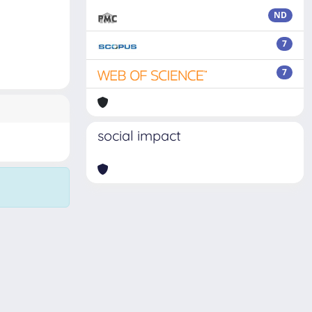
ND
7
7
social impact