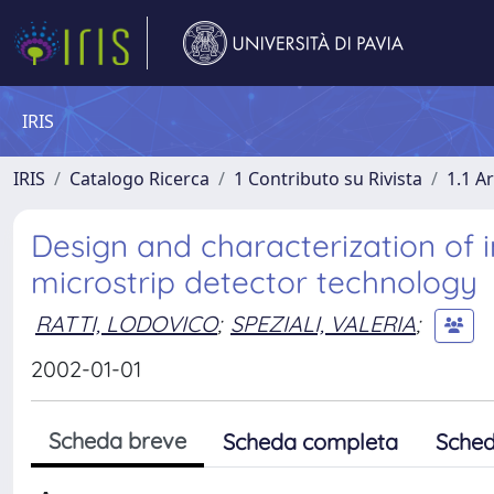
IRIS
IRIS
Catalogo Ricerca
1 Contributo su Rivista
1.1 Ar
Design and characterization of i
microstrip detector technology
RATTI, LODOVICO
;
SPEZIALI, VALERIA
;
2002-01-01
Scheda breve
Scheda completa
Sched