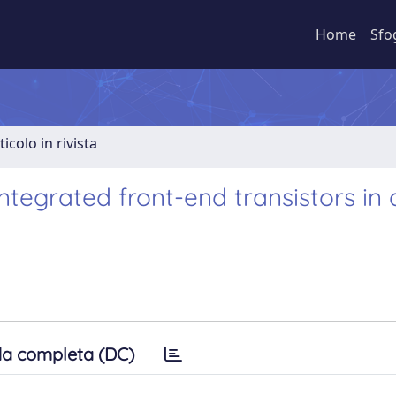
Home
Sfo
ticolo in rivista
ntegrated front-end transistors in 
a completa (DC)