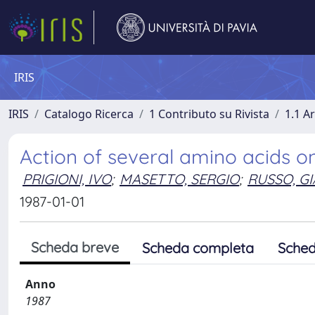
IRIS
IRIS
Catalogo Ricerca
1 Contributo su Rivista
1.1 Ar
Action of several amino acids on
PRIGIONI, IVO
;
MASETTO, SERGIO
;
RUSSO, G
1987-01-01
Scheda breve
Scheda completa
Sched
Anno
1987