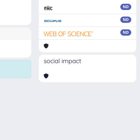
ND
ND
ND
social impact