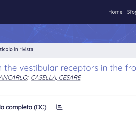
Home
Sfo
ticolo in rivista
 the vestibular receptors in the fr
IANCARLO
;
CASELLA, CESARE
a completa (DC)