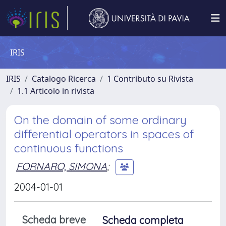
IRIS
IRIS
Catalogo Ricerca
1 Contributo su Rivista
1.1 Articolo in rivista
On the domain of some ordinary
differential operators in spaces of
continuous functions
FORNARO, SIMONA
;
2004-01-01
Scheda breve
Scheda completa