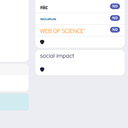
ND
ND
ND
social impact