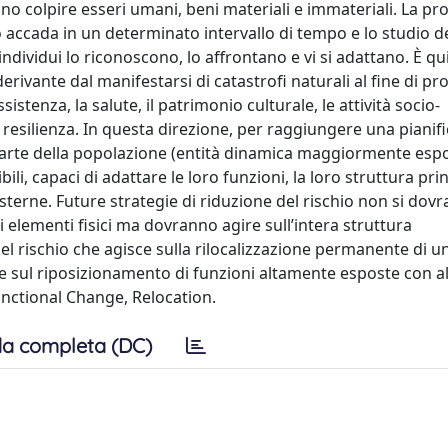
o colpire esseri umani, beni materiali e immateriali. La pro
ccada in un determinato intervallo di tempo e lo studio de
ividui lo riconoscono, lo affrontano e vi si adattano. È qu
derivante dal manifestarsi di catastrofi naturali al fine di p
stenza, la salute, il patrimonio culturale, le attività socio-
o resilienza. In questa direzione, per raggiungere una pianif
 parte della popolazione (entità dinamica maggiormente espo
bili, capaci di adattare le loro funzioni, la loro struttura prin
 esterne. Future strategie di riduzione del rischio non si dov
i elementi fisici ma dovranno agire sull’intera struttura
el rischio che agisce sulla rilocalizzazione permanente di u
e sul riposizionamento di funzioni altamente esposte con alt
Functional Change, Relocation.
a completa (DC)