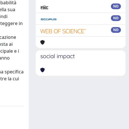
babilità
ND
lla sua
indi
ND
roteggere in
ND
icazione
sta ai
cipale e i
social impact
ranno
na specifica
re la cui