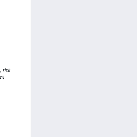
, risk
ttà