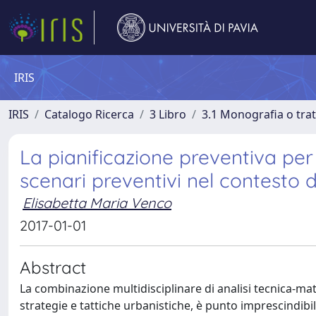
IRIS
IRIS
Catalogo Ricerca
3 Libro
3.1 Monografia o trat
La pianificazione preventiva per l
scenari preventivi nel contesto del
Elisabetta Maria Venco
2017-01-01
Abstract
La combinazione multidisciplinare di analisi tecnica-ma
strategie e tattiche urbanistiche, è punto imprescindibile