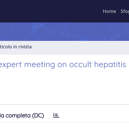
Home
Sfo
ticolo in rivista
xpert meeting on occult hepatitis
a completa (DC)