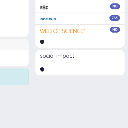
ND
735
ND
social impact