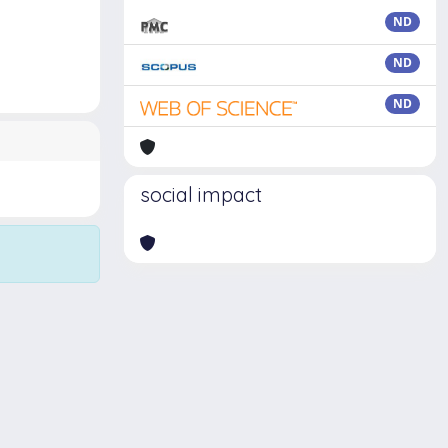
ND
ND
ND
social impact