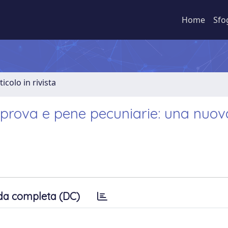
Home
Sfo
ticolo in rivista
in prova e pene pecuniarie: una nuov
da completa (DC)