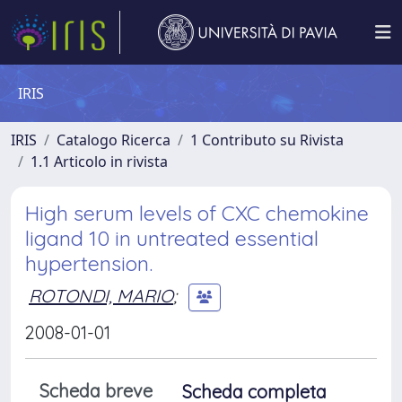
IRIS
IRIS
Catalogo Ricerca
1 Contributo su Rivista
1.1 Articolo in rivista
High serum levels of CXC chemokine
ligand 10 in untreated essential
hypertension.
ROTONDI, MARIO
;
2008-01-01
Scheda breve
Scheda completa