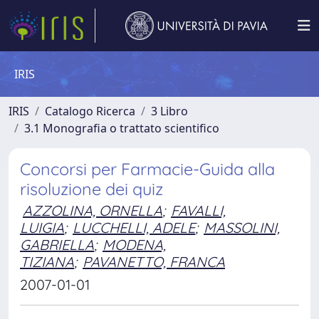
IRIS
IRIS
Catalogo Ricerca
3 Libro
3.1 Monografia o trattato scientifico
Concorsi per Farmacie-Guida alla
risoluzione dei quiz
AZZOLINA, ORNELLA
;
FAVALLI,
LUIGIA
;
LUCCHELLI, ADELE
;
MASSOLINI,
GABRIELLA
;
MODENA,
TIZIANA
;
PAVANETTO, FRANCA
2007-01-01