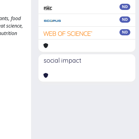
ND
ants, food
ND
at science,
ND
nutrition
social impact