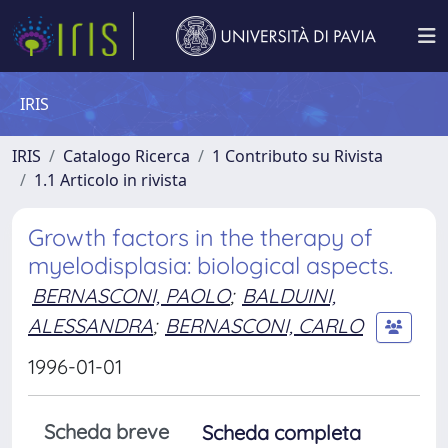
IRIS
IRIS
Catalogo Ricerca
1 Contributo su Rivista
1.1 Articolo in rivista
Growth factors in the therapy of
myelodisplasia: biological aspects.
BERNASCONI, PAOLO
;
BALDUINI,
ALESSANDRA
;
BERNASCONI, CARLO
1996-01-01
Scheda breve
Scheda completa