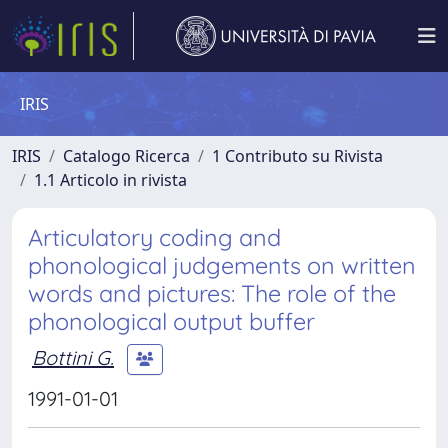
IRIS
IRIS
Catalogo Ricerca
1 Contributo su Rivista
1.1 Articolo in rivista
Articulatory coding and
phonological judgements on written
words and pictures: The role of the
phonological output buffer
Bottini G.
1991-01-01