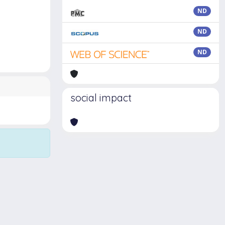
ND
ND
ND
social impact