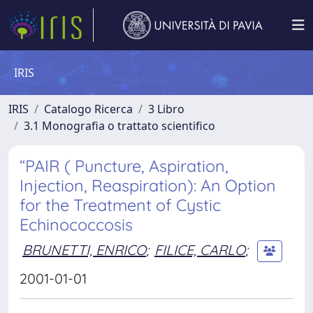
IRIS
IRIS
Catalogo Ricerca
3 Libro
3.1 Monografia o trattato scientifico
“PAIR ( Puncture, Aspiration,
Injection, Reaspiration): An Option
for the Treatment of Cystic
Echinococcosis
BRUNETTI, ENRICO
;
FILICE, CARLO
;
2001-01-01